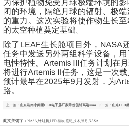
为保护植物免受月球极端环境的影
闭的环境，隔绝月球的辐射、极端
的重力。这次实验将使作物生长至
的太空种植奠定基础。
除了LEAF生长舱项目外，NASA还计划在
任务中发送另外两组科学设备，用
电性特性。Artemis III任务计
将进行Artemis II任务，这是一
预计最早在2025年9月发射，为Artem
路。
上一篇：
山东济南小间距LED电子屏厂家降价促销高端mini
下一篇：
山东LED
厂
此文关键字：
NASA,计划,携,LED,植物,照明,技术,登月,NASA