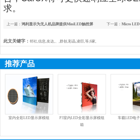
求。
上一篇：
鸿利显示为无人机品牌提供MiniLED触控屏
下一篇：
Micro 
融资
此文关键字：
邻社,信息,友达,、,群创,彩晶,凌巨,等,6家,
推荐产品
室内全彩LED显示屏模组
P3室内LED全彩显示屏模组
车载LED电
箱