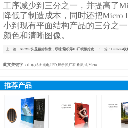
工序减少到三分之一，并提高了Mic
降低了制造成本，同时还把Micro
小到现有平面结构产品的三分之一
颜色和清晰图像。
上一篇：
AR/VR头显蓄势待发，联咏/聚积等IC厂积极抢攻
下一篇：
Lumens收
布局
此文关键字：
山东,邻社,光电,LED,显示屏,厂家,叠层,式,Micro
推荐产品