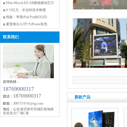
Meta MicroLED AR眼镜驱动芯片
4.15亿元，长信科技并购显
韩媒：苹果iPad Pro的OLED
夏普推出A2尺寸ePoster彩色
联系我们
咨询热线：
18769000317
18769000317
固话：
新款产品
邮箱：
3097574741@qq.com
地址：
山东省济南市历城区祝甸路
东首东方广场C座