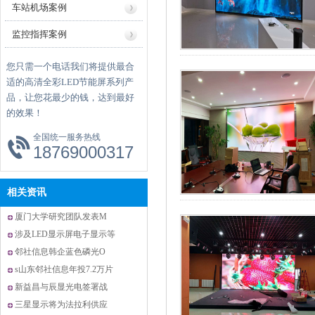
车站机场案例
监控指挥案例
您只需一个电话我们将提供最合
适的高清全彩LED节能屏系列产
品，让您花最少的钱，达到最好
的效果！
全国统一服务热线
18769000317
相关资讯
厦门大学研究团队发表M
涉及LED显示屏电子显示等
邻社信息韩企蓝色磷光O
s山东邻社信息年投7.2万片
新益昌与辰显光电签署战
三星显示将为法拉利供应