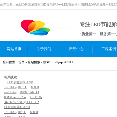
欢迎采购山东LED显示屏济南LED显示屏户外LED节能屏小间距LED显示屏幕全彩L
专注LED节能屏
“质量第一，服务第一
网站首页
关于我们
产品中心
工程案例
当前位置：
首页
»
全站搜索
» 搜索：nvOpzp; AND 1
相关搜索
LED节能屏% AND
1=CHAR(106)+C
88888
and 1=1--
88888) AND 1
88888 and 1=2 --
LED节能
屏e360% AND (SELECT 2
LED节能屏% AND
1=CHAR(106) C
88888