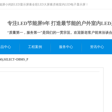
节能屏小间距LED显示屏幕全彩LED大屏幕济南室内LED电子显示屏！
专注LED节能屏9年 打造最节能的户外室内LE
“质量第一，服务第一”是我们的一贯宗旨。欢迎新老客户前来洽谈
产品中心
工程案例
服务中心
资讯中心
);SELECT+DBMS_P