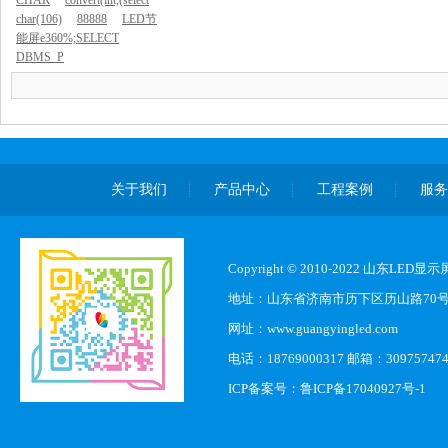
CHAR
convert(int,(select
char(106)
88888
LED节
能屏e360%;SELECT
DBMS_P
关于我们
产品中心
工程案例
服
Copyright © 2010-2022 山东L
地址：山东省济南市历下区历山路70
网址：www.guangyingled.com
电话：18769000317 邮箱：30975747
ICP备案号：
鲁ICP备17040927号-1