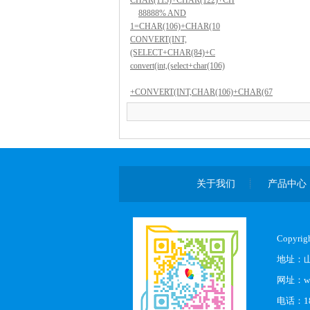
CHAR(113)+CHAR(122)+CH
88888% AND
1=CHAR(106)+CHAR(10
CONVERT(INT,
(SELECT+CHAR(84)+C
convert(int,(select+char(106)
+CONVERT(INT,CHAR(106)+CHAR(67
关于我们
产品中心
Copyr
地址：
网址：www
电话：18